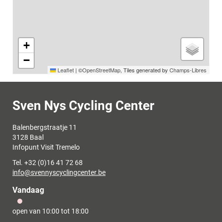
+
−
Leaflet
|
©
OpenStreetMap
, Tiles generated by
Champs-Libres
Contact
Sven Nys Cycling Center
Adres
Balenbergstraatje 11
,
3128
Baal
Infopunt Visit Tremelo
Tel.
+32 (0)16 41 72 68
E-
info
@
svennyscyclingcenter.be
mail
Vandaag
open van
10:00
tot
18:00