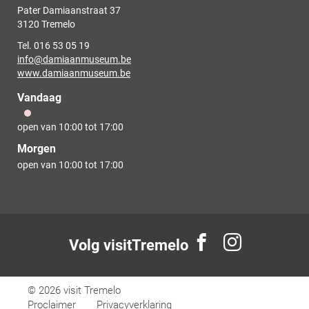
Adres
Pater Damiaanstraat 37
,
3120
Tremelo
Tel.
016 53 05 19
E-
info
@
damiaanmuseum.be
mail
Website
www.damiaanmuseum.be
Vandaag
open van
10:00
tot
17:00
Morgen
open van
10:00
tot
17:00
Volg
Volg
Volg visitTremelo
ons
ons
op
op
Facebook
Instagram
© 2026
visit Tremelo
Proclaimer
Privacyverklaring