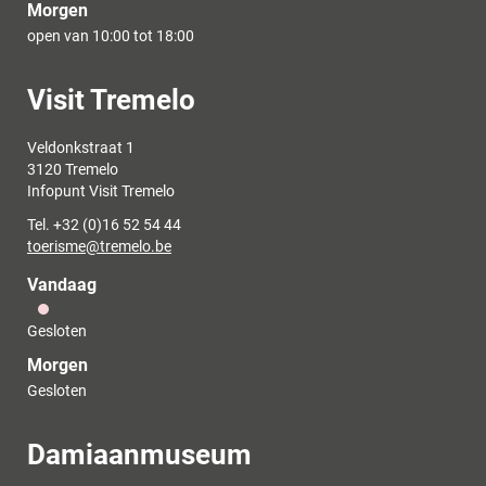
Morgen
open van
10:00
tot
18:00
Contact
Visit Tremelo
Adres
Veldonkstraat 1
,
3120
Tremelo
Infopunt Visit Tremelo
Tel.
+32 (0)16 52 54 44
E-
toerisme
@
tremelo.be
mail
Vandaag
Gesloten
Morgen
Gesloten
Contact
Damiaanmuseum