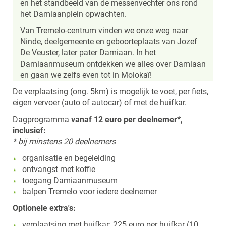
en het standbeeld van de messenvechter ons rond
het Damiaanplein opwachten.
Van Tremelo-centrum vinden we onze weg naar
Ninde, deelgemeente en geboorteplaats van Jozef
De Veuster, later pater Damiaan. In het
Damiaanmuseum ontdekken we alles over Damiaan
en gaan we zelfs even tot in Molokaï!
De verplaatsing (ong. 5km) is mogelijk te voet, per fiets,
eigen vervoer (auto of autocar) of met de huifkar.
Dagprogramma
vanaf 12 euro per deelnemer*,
inclusief:
* bij minstens 20 deelnemers
organisatie en begeleiding
ontvangst met koffie
toegang Damiaanmuseum
balpen Tremelo voor iedere deelnemer
Optionele extra's:
verplaatsing met huifkar: 225 euro per huifkar (10