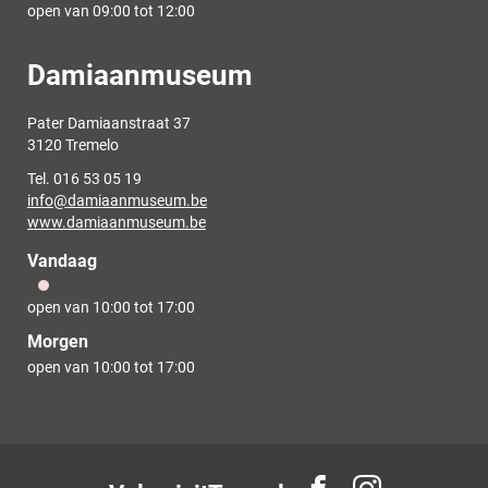
open van
09:00
tot
12:00
Contact
Damiaanmuseum
Adres
Pater Damiaanstraat 37
,
3120
Tremelo
Tel.
016 53 05 19
E-
info
@
damiaanmuseum.be
mail
Website
www.damiaanmuseum.be
Vandaag
open van
10:00
tot
17:00
Morgen
open van
10:00
tot
17:00
Volg
Volg