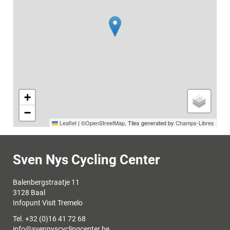
+
−
Leaflet
|
©
OpenStreetMap
, Tiles generated by
Champs-Libres
Contact
Sven Nys Cycling Center
Adres
Balenbergstraatje 11
,
3128
Baal
Infopunt Visit Tremelo
Tel.
+32 (0)16 41 72 68
E-
info
@
svennyscyclingcenter.be