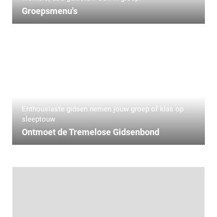
Groepsmenu's
Enthousiaste gidsen nemen jouw groep of klas op
sleeptouw
Ontmoet de Tremelose Gidsenbond
Stratenplan